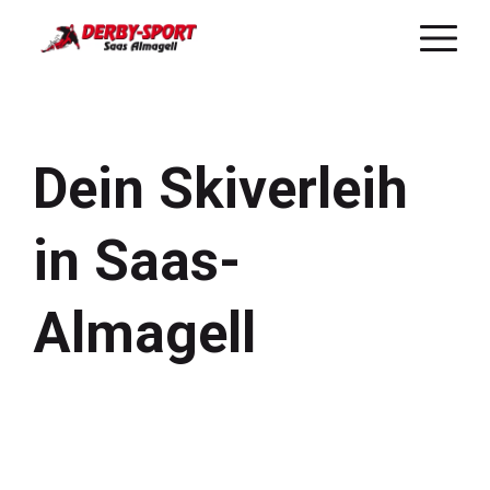
Direkt
zum
Inhalt
Dein Skiverleih
in Saas-
Almagell