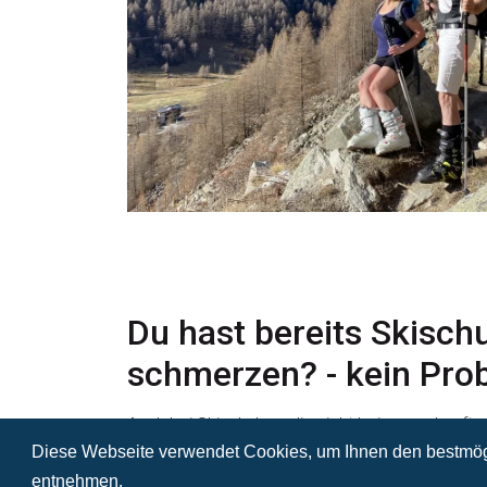
Du hast bereits Skischu
schmerzen? - kein Pro
Auch bei Skischuhen, die nicht bei uns gekauft 
Boot-Fitting Technologie verfügen, können wi
Diese Webseite verwendet Cookies, um Ihnen den bestmögl
den Schuh punktuell ausweiten. Komm vorbei un
entnehmen.