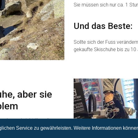
Sie müssen sich nur ca. 1 St
Und das Beste:
Sollte sich der Fuss verändern
gekaufte Skischuhe bis zu 10 
he, aber sie
blem
wurden und nicht über die
r Anpassungen vornehmen und
ichen Service zu gewährleisten. Weitere Informationen könne
d wir schauen, wie wir dir am